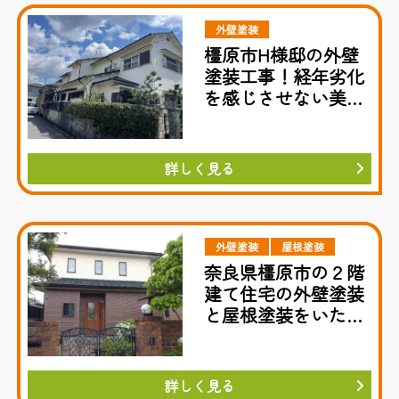
外壁塗装
橿原市H様邸の外壁
塗装工事！経年劣化
を感じさせない美し
さを再生
詳しく見る
外壁塗装
屋根塗装
奈良県橿原市の２階
建て住宅の外壁塗装
と屋根塗装をいたし
ました
詳しく見る