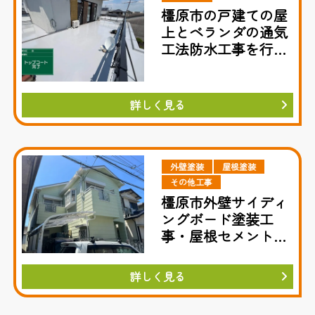
橿原市の戸建ての屋
上とベランダの通気
工法防水工事を行い
ました
詳しく見る
外壁塗装
屋根塗装
その他工事
橿原市外壁サイディ
ングボード塗装工
事・屋根セメント瓦
遮熱塗装工事
詳しく見る