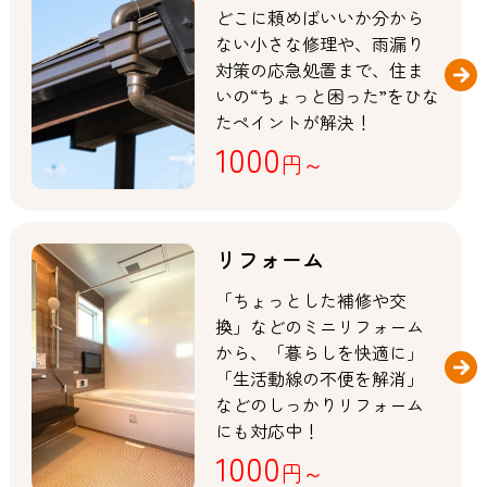
どこに頼めばいいか分から
ない小さな修理や、雨漏り
対策の応急処置まで、住ま
いの“ちょっと困った”をひな
たペイントが解決！
1000
円～
リフォーム
「ちょっとした補修や交
換」などのミニリフォーム
から、「暮らしを快適に」
「生活動線の不便を解消」
などのしっかりリフォーム
にも対応中！
1000
円～