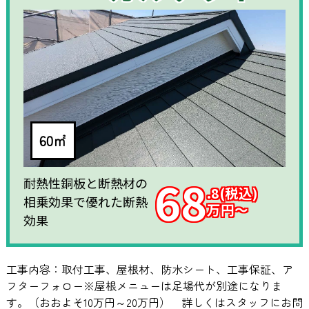
60㎡
68
耐熱性銅板と断熱材の
.8(税込)
相乗効果で優れた断熱
万円～
効果
工事内容：取付工事、屋根材、防水シート、工事保証、ア
フターフォロー※屋根メニューは足場代が別途になりま
す。（おおよそ10万円～20万円） 詳しくはスタッフにお問