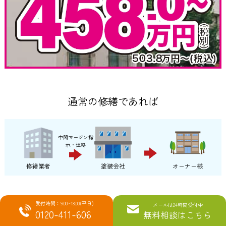
通常の修繕であれば
中間マージン指
示・連絡
修繕業者
塗装会社
オーナー様
受付時間：9:00~18:00(平日)
メールは24時間受付中
当社なら
0120-411-606
無料相談はこちら