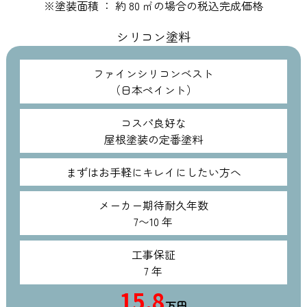
※塗装面積 ： 約 80 ㎡の場合の税込完成価格
シリコン塗料
ファインシリコンベスト
（日本ペイント）
コスパ良好な
屋根塗装の定番塗料
まずはお手軽にキレイにしたい方へ
メーカー期待耐久年数
7〜10 年
工事保証
7 年
15.8
万円