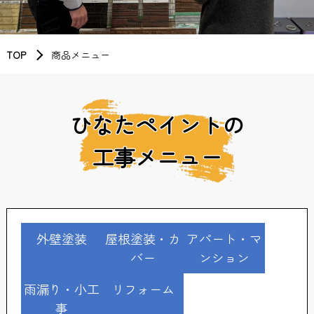
TOP
商品メニュー
ひなたペイントの
工事メニュー
外壁塗装
屋根塗装・カ
アパート・マ
バー
ンション
雨漏り・小工
リフォーム
事