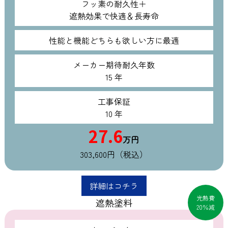
フッ素の耐久性＋
遮熱効果で快適＆長寿命
性能と機能どちらも欲しい方に最適
メーカー期待耐久年数
15 年
工事保証
10 年
27.6
万円
303,600円（税込）
詳細はコチラ
光熱費
遮熱塗料
20％減