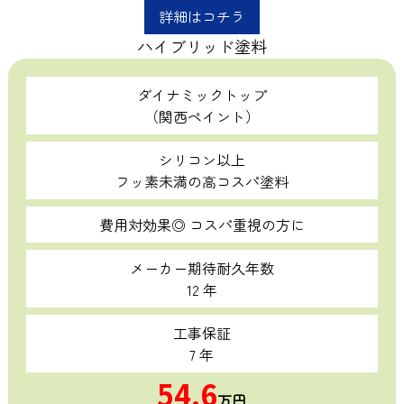
詳細はコチラ
ハイブリッド塗料
ダイナミックトップ
（関西ペイント）
シリコン以上
フッ素未満の高コスパ塗料
費用対効果◎ コスパ重視の方に
メーカー期待耐久年数
12 年
工事保証
7 年
54.6
万円