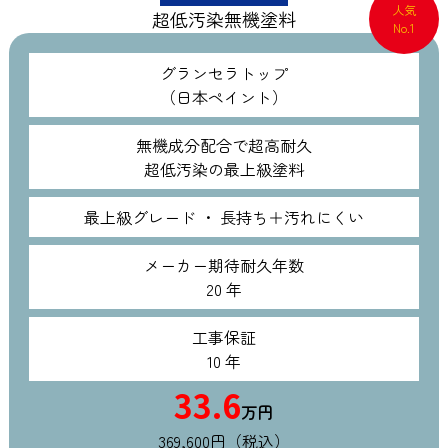
人気
超低汚染無機塗料
No.1
グランセラトップ
（日本ペイント）
無機成分配合で超高耐久
超低汚染の最上級塗料
最上級グレード ・ 長持ち＋汚れにくい
メーカー期待耐久年数
20 年
工事保証
10 年
33.6
万円
369,600円（税込）