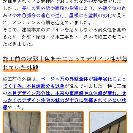
が採用されている個性的でおしゃれな外観が特徴でした。
しかし、
長年の紫外線や雨風の影響により、外壁全体の色
あせや木目部分の退色が進行。屋根にも塗膜の劣化
が見ら
れ、メンテナンス時期を迎えていました。
そこで、建物本来のデザインを活かしながら耐久性を高め
るため、外壁・屋根・防水工事をトータルで施工させてい
ただきました。
施工前の状態｜色あせによってデザイン性が薄
れていた外観
施工前の外観は、
ベージュ系の外壁全体が経年劣化によっ
てくすみ、木目調部分も退色
が進んでいました。特に正面
の
木目デザイン部分は、本来の重厚感や立体感が薄れ、せ
っかくのデザイン住宅の魅力が十分に発揮されていない状
態
でした。