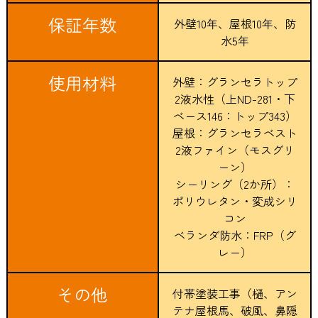
保証年数
外壁10年、屋根10年、防
水5年
使用材料
外壁：グランセラトップ
2液水性（上ND-281・下
ベース146：トップ343）
屋根：グランセラベスト
2液ファイン（モスグリ
ーン）
シーリング（2か所）：
ポリウレタン・変成シリ
コン
ベランダ防水：FRP（グ
レー）
その他
付帯塗装工事（樋、アン
テナ屋根馬、破風、鼻隠