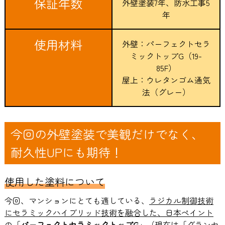
保証年数
外壁塗装7年、防水工事5
年
使用材料
外壁：パーフェクトセラ
ミックトップG（19-
85F）
屋上：ウレタンゴム通気
法（グレー）
今回の外壁塗装で美観だけでなく、
耐久性UPにも期待！
使用した塗料について
今回、マンションにとても適している、
ラジカル制御技術
にセラミックハイブリッド技術を融合した、日本ペイント
の「
パーフェクトセラミックトップG
」（現在は「グランセ