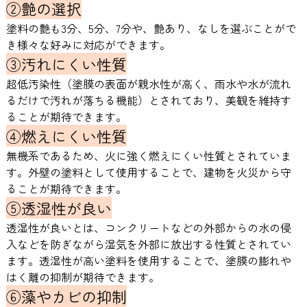
②艶の選択
塗料の艶も3分、5分、7分や、艶あり、なしを選ぶことがで
き様々な好みに対応ができます。
③汚れにくい性質
超低汚染性（塗膜の表面が親水性が高く、雨水や水が流れ
るだけで汚れが落ちる機能）とされており、美観を維持す
ることが期待できます。
④燃えにくい性質
無機系であるため、火に強く燃えにくい性質とされていま
す。外壁の塗料として使用することで、建物を火災から守
ることが期待できます。
⑤透湿性が良い
透湿性が良いとは、コンクリートなどの外部からの水の侵
入などを防ぎながら湿気を外部に放出する性質とされてい
ます。透湿性が高い塗料を使用することで、塗膜の膨れや
はく離の抑制が期待できます。
⑥藻やカビの抑制