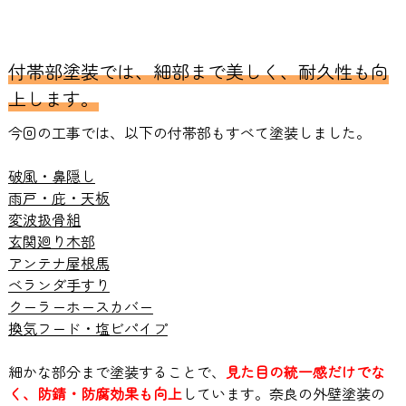
付帯部塗装では、細部まで美しく、耐久性も向
上します。
今回の工事では、以下の付帯部もすべて塗装しました。
破風・鼻隠し
雨戸・庇・天板
変波扱骨組
玄関廻り木部
アンテナ屋根馬
ベランダ手すり
クーラーホースカバー
換気フード・塩ビパイプ
細かな部分まで塗装することで、
見た目の統一感だけでな
く、防錆・防腐効果も向上
しています。奈良の外壁塗装の