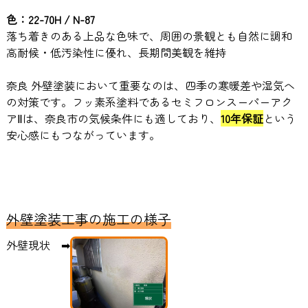
色：22-70H / N-87
落ち着きのある上品な色味で、周囲の景観とも自然に調和
高耐候・低汚染性に優れ、長期間美観を維持
奈良 外壁塗装において重要なのは、四季の寒暖差や湿気へ
の対策です。フッ素系塗料であるセミフロンスーパーアク
アⅡは、奈良市の気候条件にも適しており、
10年保証
という
安心感にもつながっています。
外壁塗装工事の施工の様子
外壁現状 ➡