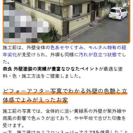
施工前は、外壁全体の
色あせやくすみ、モルタル特有の経
年劣化
が見受けられ、外塀も同様に
汚れが目立つ状態
でし
た。
奈良 外壁塗装の実績が豊富なひなたペイント
が最適な塗
料・色・施工方法をご提案しました。
ビフォーアフター写真でわかる外壁の色艶と立
体感でよみがえったお家
施工前の写真では、全体的に淡い黄緑系の外壁が紫外線や
雨風の影響で色ムラが出ており、やや平坦で古びた印象を
受けます。
一方、施工後はセミフロンスーパーアクアⅡを使用したこと