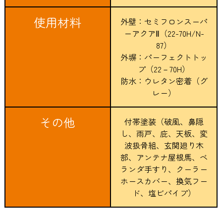
使用材料
外壁：セミフロンスーパ
ーアクアⅡ（22-70H/N-
87）
外塀：パーフェクトトッ
プ（22－70H）
防水：ウレタン密着（グ
レー）
その他
付帯塗装（破風、鼻隠
し、雨戸、庇、天板、変
波扱骨組、玄関廻り木
部、アンテナ屋根馬、ベ
ランダ手すり、クーラー
ホースカバー、換気フー
ド、塩ビパイプ）