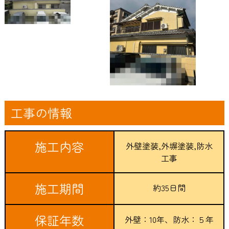
工事の情報
施工内容
外壁塗装,外塀塗装,防水
工事
施工期間
約35日間
保証年数
外壁：10年、防水：５年