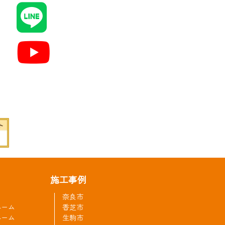
施工事例
奈良市
ルーム
香芝市
ルーム
生駒市