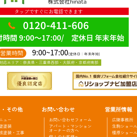
タップですぐにお電話できます
0120-411-606
時間 9:00～17:00/ 定休日 年末年始
9:00~17:00
営業時間
(定休日：年末年始)
対応エリア：奈良県・三重県西部・大阪府・京都府南部
ー・その他
お問い合わせ
営業所情報
ニュー
お問い合わせフォーム
広陵事務所
壁塗装
アパート・マンション
生駒ショー
オーナーの方へ
根塗装・工事
橿原ショー
個人のお客様へ