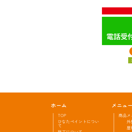
電話受付
ホーム
メニュ
TOP
商品メ
ひなたペイントについ
外
て
屋
施工について