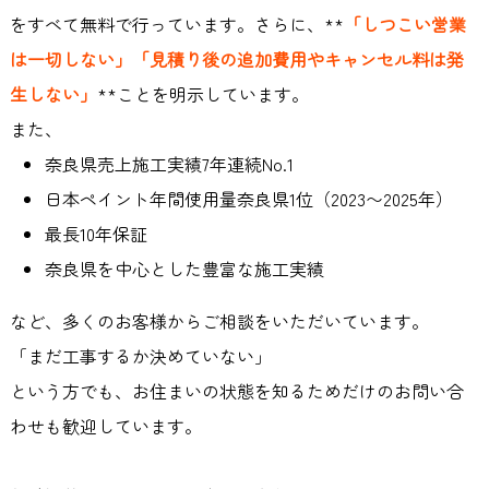
をすべて無料で行っています。さらに、
**
「しつこい営業
は一切しない」「見積り後の追加費用やキャンセル料は発
生しない」
**
ことを明示しています。
また、
奈良県売上施工実績
7
年連続
No.1
日本ペイント年間使用量奈良県
1
位（
2023
〜
2025
年）
最長
10
年保証
奈良県を中心とした豊富な施工実績
など、多くのお客様からご相談をいただいています。
「まだ工事するか決めていない」
という方でも、お住まいの状態を知るためだけのお問い合
わせも歓迎しています。