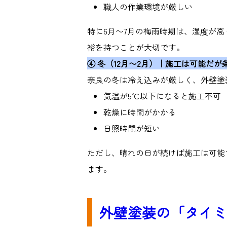
職人の作業環境が厳しい
特に
6
月〜
7
月の梅雨時期は、湿度が高
裕を持つことが大切です。
④
冬（
12
月〜
2
月）｜施工は可能だが
奈良の冬は冷え込みが厳しく、外壁塗
気温が
5℃
以下になると施工不可
乾燥に時間がかかる
日照時間が短い
ただし、晴れの日が続けば施工は可能
ます。
外壁塗装の「タイミ