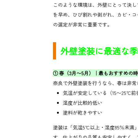
このような環境は、外壁にとって決し
を早め、ひび割れや剥がれ、カビ・コ
の選定が非常に重要です。
外壁塗装に最適な季
①
春（
3
月〜
5
月）｜最もおすすめの時
奈良で外壁塗装を行うなら、春は非常
気温が安定している（
15
〜
25℃
前
湿度が比較的低い
塗料が乾きやすい
塗装は「気温
5℃
以上・湿度
85
％未満
す。仕上がりの品質も安定しやすく、