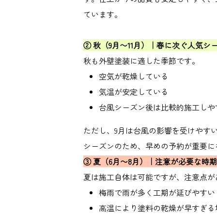
ています。
②
秋（
9
月〜
11
月）｜春に次ぐ人気シ
秋も外壁塗装に適した季節です。
空気が乾燥している
気温が安定している
台風シーズン後は比較的施工しや
ただし、
9
月は台風の影響を受けやす
シーズンのため、早めの予約が重要に
③
夏（
6
月〜
8
月）｜注意が必要な時期
夏は施工自体は可能ですが、注意点が
梅雨で雨が多く工期が延びやすい
高温により塗料の乾燥が早すぎる