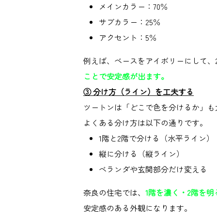
メインカラー：
70
％
サブカラー：
25
％
アクセント：
5
％
例えば、ベースをアイボリーにして、
ことで安定感が出ます。
③
分け方（ライン）を工夫する
ツートンは「どこで色を分けるか」も
よくある分け方は以下の通りです。
1
階と
2
階で分ける（水平ライン）
縦に分ける（縦ライン）
ベランダや玄関部分だけ変える
奈良の住宅では、
1
階を濃く・
2
階を明
安定感のある外観になります。