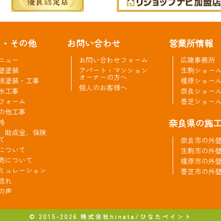
ー・その他
お問い合わせ
営業所情報
ニュー
お問い合わせフォーム
広陵事務所
壁塗装
アパート・マンション
生駒ショー
オーナーの方へ
根塗装・工事
橿原ショー
個人のお客様へ
水工事
奈良ショー
フォーム
香芝ショー
の他工事
奈良県の施
格
、助成金、保険
て
奈良市の外
について
生駒市の外
売について
橿原市の外
ミュレーション
香芝市の外
流れ
の声
© 2015-2026 株式会社hinata/ひなたペイント