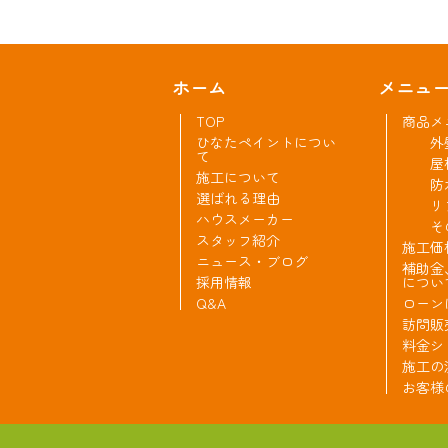
ホーム
メニュ
TOP
商品メ
ひなたペイントについ
外
て
屋
施工について
防
選ばれる理由
リ
ハウスメーカー
そ
スタッフ紹介
施工価
ニュース・ブログ
補助金
採用情報
につい
Q&A
ローン
訪問販
料金シ
施工の
お客様