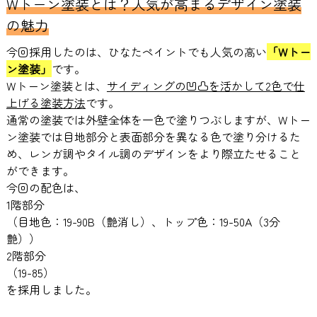
Wトーン塗装とは？人気が高まるデザイン塗装
の魅力
今回採用したのは、ひなたペイントでも人気の高い
「Wトー
ン塗装」
です。
Wトーン塗装とは、
サイディングの凹凸を活かして2色で仕
上げる塗装方法
です。
通常の塗装では外壁全体を一色で塗りつぶしますが、Wトー
ン塗装では目地部分と表面部分を異なる色で塗り分けるた
め、レンガ調やタイル調のデザインをより際立たせること
ができます。
今回の配色は、
1階部分
（目地色：19-90B（艶消し）、トップ色：19-50A（3分
艶））
2階部分
（
19-85）
を採用しました。