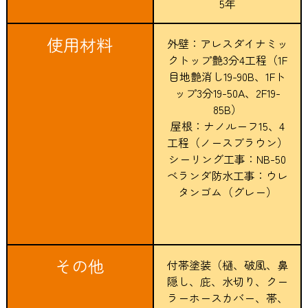
5年
使用材料
外壁：アレスダイナミッ
クトップ艶3分4工程（1F
目地艶消し19-90B、1Fト
ップ3分19-50A、2F19-
85B）
屋根：ナノルーフ15、4
工程（ノースブラウン）
シーリング工事：NB-50
ベランダ防水工事：ウレ
タンゴム（グレー）
その他
付帯塗装（樋、破風、鼻
隠し、庇、水切り、クー
ラーホースカバー、帯、