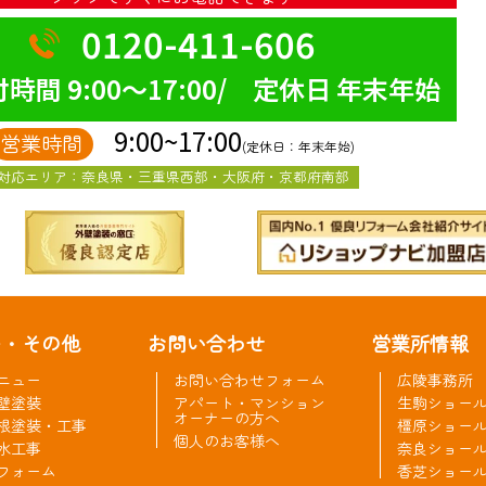
0120-411-606
時間 9:00～17:00/ 定休日 年末年始
9:00~17:00
営業時間
(定休日：年末年始)
対応エリア：奈良県・三重県西部・大阪府・京都府南部
ー・その他
お問い合わせ
営業所情報
ニュー
お問い合わせフォーム
広陵事務所
壁塗装
アパート・マンション
生駒ショー
オーナーの方へ
根塗装・工事
橿原ショー
個人のお客様へ
水工事
奈良ショー
フォーム
香芝ショー