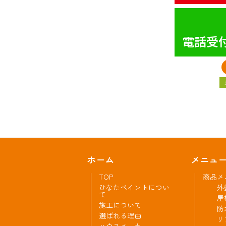
電話受付
ホーム
メニュ
TOP
商品メ
ひなたペイントについ
外
て
屋
施工について
防
選ばれる理由
リ