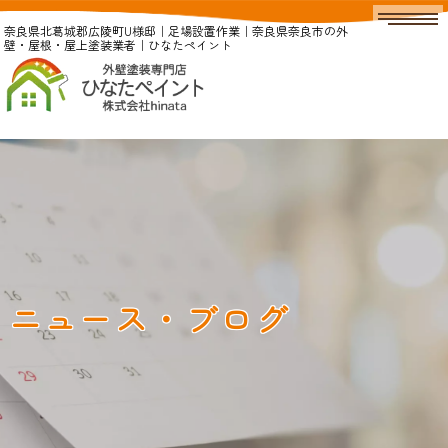
奈良県北葛城郡広陵町U様邸｜足場設置作業｜奈良県奈良市の外
壁・屋根・屋上塗装業者｜ひなたペイント
ニュース・ブログ