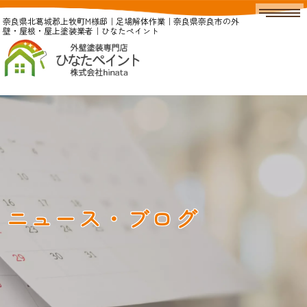
奈良県北葛城郡上牧町M様邸｜足場解体作業｜奈良県奈良市の外
壁・屋根・屋上塗装業者｜ひなたペイント
ニュース・ブログ