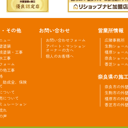
ー・その他
お問い合わせ
営業所情報
ニュー
お問い合わせフォーム
広陵事務所
壁塗装
アパート・マンション
生駒ショー
オーナーの方へ
根塗装・工事
橿原ショー
個人のお客様へ
水工事
奈良ショー
フォーム
香芝ショー
の他工事
奈良県の施
格
、助成金、保険
て
奈良市の外
について
生駒市の外
売について
橿原市の外
ミュレーション
香芝市の外
流れ
の声