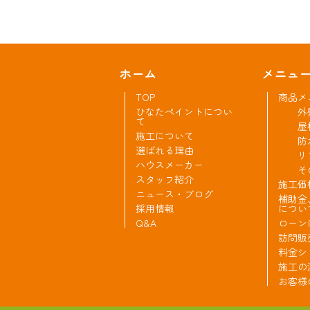
ホーム
メニュ
TOP
商品メ
ひなたペイントについ
外
て
屋
施工について
防
選ばれる理由
リ
ハウスメーカー
そ
スタッフ紹介
施工価
ニュース・ブログ
補助金
採用情報
につい
Q&A
ローン
訪問販
料金シ
施工の
お客様