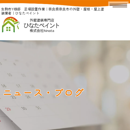
生駒市Y様邸 足場設置作業｜奈良県奈良市の外壁・屋根・屋上塗
装業者｜ひなたペイント
ニュース・ブログ