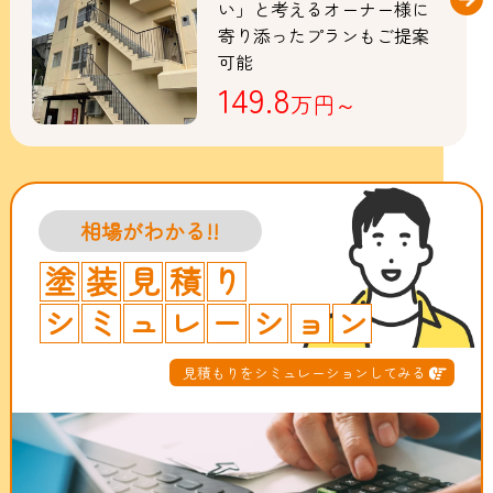
い」と考えるオーナー様に
寄り添ったプランもご提案
可能
149.8
万円～
相場がわかる!!
塗
装
見
積
り
シ
ミ
ュ
レ
ー
シ
ョ
ン
見積もりをシミュレーションしてみる