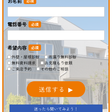
お名前
必須
電話番号
必須
希望内容
必須
外壁・屋根診断
雨漏り無料診断
無料資料請求
お見積もり依頼
ご来店予約
その他のご相談
送信する
迷ったら聞いてみよう！