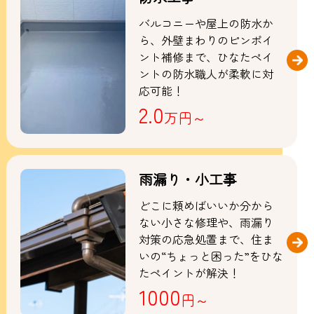
バルコニーや屋上の防水か
ら、外壁まわりのピンポイ
ント補修まで、ひなたペイ
ントの防水職人が柔軟に対
応可能！
2.0
万円～
雨漏り・小工事
どこに頼めばいいか分から
ない小さな修理や、雨漏り
対策の応急処置まで、住ま
いの“ちょっと困った”をひな
たペイントが解決！
1000
円～