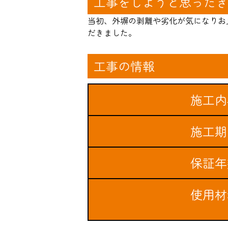
工事をしようと思ったき
当初、外塀の剥離や劣化が気になりお
だきました。
工事の情報
施工内
施工期
保証年
使用材