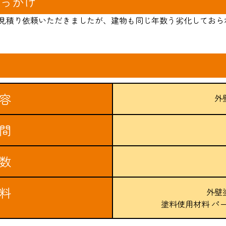
っかけ
見積り依頼いただきましたが、建物も同じ年数う劣化しておら
容
外
間
数
料
外壁
塗料使用材料 パ