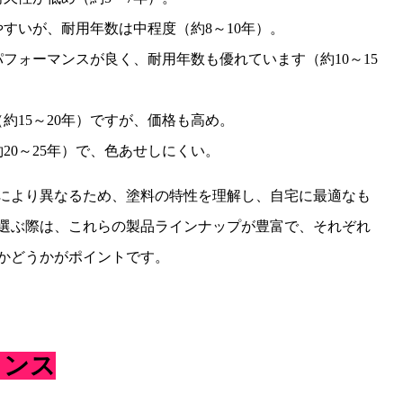
やすいが、耐用年数は中程度（約
8
～
10
年）。
パフォーマンスが良く、耐用年数も優れています（約
10
～
15
（約
15
～
20
年）ですが、価格も高め。
約
20
～
25
年）で、色あせしにくい。
により異なるため、塗料の特性を理解し、自宅に最適なも
選ぶ際は、これらの製品ラインナップが豊富で、それぞれ
かどうかがポイントです。
ランス