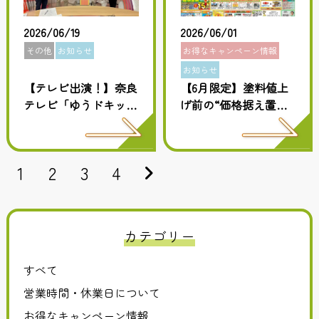
2026/06/19
2026/06/01
その他
お知らせ
お得なキャンペーン情報
お知らせ
【テレビ出演！】奈良
【6月限定】塗料値上
テレビ「ゆうドキッ」
げ前の“価格据え置
にひなたペイントの斉
き”特別相談会を開
藤社長が生出演しまし
催！
た！
1
2
3
4
カテゴリー
すべて
営業時間・休業日について
お得なキャンペーン情報