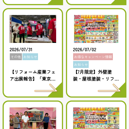
方へ
2026/07/31
2026/07/02
その他
お知らせ
お得なキャンペーン情報
お知らせ
【リフォーム産業フェ
【7月限定】外壁塗
ア出展報告】「東京ビ
装・屋根塗装・リフォ
ッグサイト」で最新技
ームをご検討中の方
術と知見を学んできま
へ！ひなたペイント7
した！
月チラシの見どころを
ご紹介！