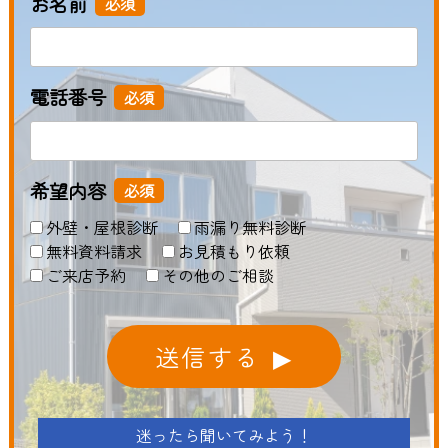
お名前
必須
電話番号
必須
希望内容
必須
外壁・屋根診断
雨漏り無料診断
無料資料請求
お見積もり依頼
ご来店予約
その他のご相談
送信する
迷ったら聞いてみよう！