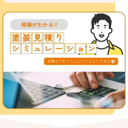
相場がわかる!!
塗
装
見
積
り
シ
ミ
ュ
レ
ー
シ
ョ
ン
見積もりをシミュレーションしてみる