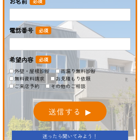
お名前
必須
電話番号
必須
希望内容
必須
外壁・屋根診断
雨漏り無料診断
無料資料請求
お見積もり依頼
ご来店予約
その他のご相談
送信する
迷ったら聞いてみよう！