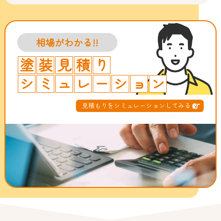
相場がわかる!!
塗
装
見
積
り
シ
ミ
ュ
レ
ー
シ
ョ
ン
見積もりをシミュレーションしてみる