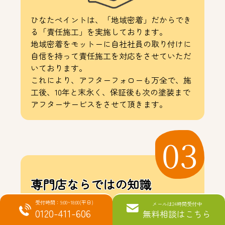
ひなたペイントは、「地域密着」だからでき
る「責任施工」を実施しております。
地域密着をモットーに自社社員の取り付けに
自信を持って責任施工を対応をさせていただ
いております。
これにより、アフターフォローも万全で、施
工後、10年と末永く、保証後も次の塗装まで
アフターサービスをさせて頂きます。
03
専門店ならではの知識
で選ばれる
受付時間：9:00~18:00(平日)
メールは24時間受付中
0120-411-606
無料相談はこちら