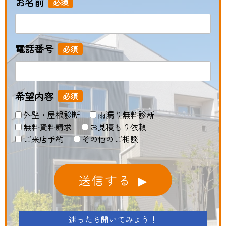
お名前
必須
電話番号
必須
希望内容
必須
外壁・屋根診断
雨漏り無料診断
無料資料請求
お見積もり依頼
ご来店予約
その他のご相談
送信する
迷ったら聞いてみよう！