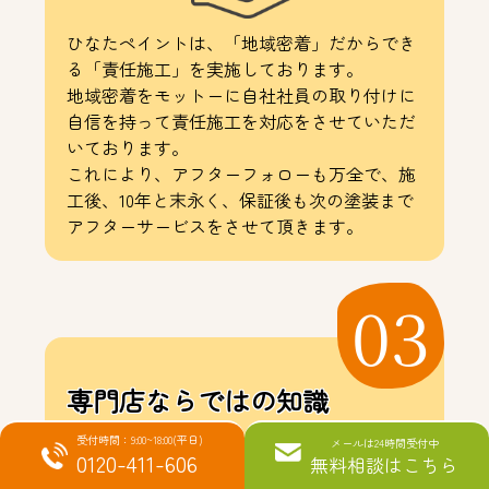
ひなたペイントは、「地域密着」だからでき
る「責任施工」を実施しております。
地域密着をモットーに自社社員の取り付けに
自信を持って責任施工を対応をさせていただ
いております。
これにより、アフターフォローも万全で、施
工後、10年と末永く、保証後も次の塗装まで
アフターサービスをさせて頂きます。
03
専門店ならではの知識
で選ばれる
受付時間：9:00~18:00(平日)
メールは24時間受付中
0120-411-606
無料相談はこちら