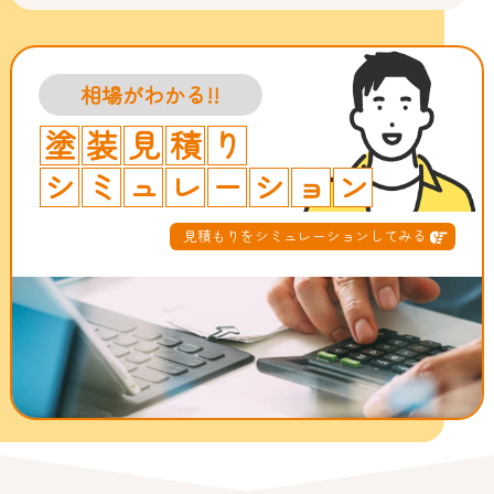
相場がわかる!!
塗
装
見
積
り
シ
ミ
ュ
レ
ー
シ
ョ
ン
見積もりをシミュレーションしてみる